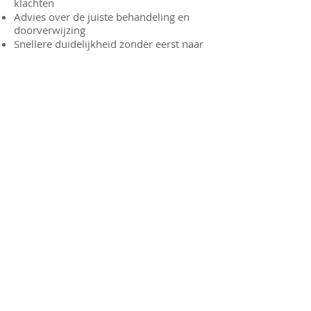
klachten
Advies over de juiste behandeling en
doorverwijzing
Snellere duidelijkheid zonder eerst naar
een specialist in het ziekenhuis te
hoeven gaan
Voordelen:
Therapeut met uitgebreide kennis en
ervaring
Korte wachttijd
Samenwerking met uw huisarts
Directe verwijzing naar een specialist in
het ziekenhuis indien nodig
Voorschrijven van medicatie in overleg
met de huisarts
AMC de
Lichter